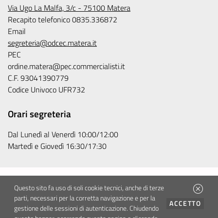
Via Ugo La Malfa, 3/c - 75100 Matera
Recapito telefonico 0835.336872
Email
segreteria@odcec.matera.it
PEC
ordine.matera@pec.commercialisti.it
C.F. 93041390779
Codice Univoco UFR732
Orari segreteria
Dal Lunedì al Venerdì 10:00/12:00
Martedì e Giovedì 16:30/17:30
Privacy e cookie policy
Questo sito fa uso di soli cookie tecnici, anche di terze
parti, necessari per la corretta navigazione e per la
Accessibilità
I CO
ACCETTO
gestione delle sessioni di autenticazione. Chiudendo